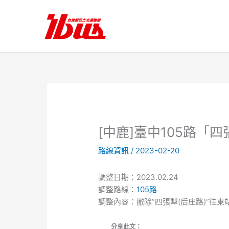
跳
至
主
要
內
容
[中鹿]臺中105路「
路線資訊
/
2023-02-20
調整日期：2023.02.24
調整路線：
105路
調整內容：撤除”四張犁(后庄路)”往東
分享此文：