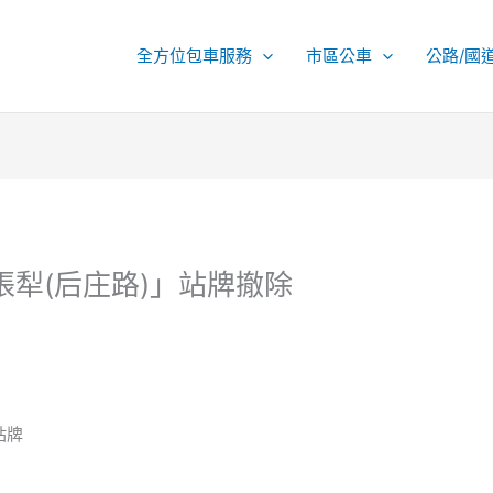
全方位包車服務
市區公車
公路/國
四張犁(后庄路)」站牌撤除
站牌