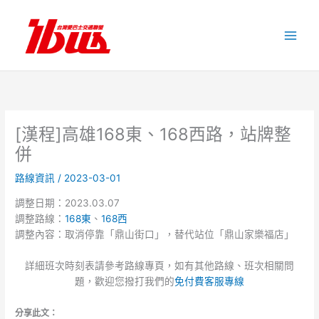
跳
至
主
要
內
容
[漢程]高雄168東、168西路，站牌整
併
路線資訊
/
2023-03-01
調整日期：2023.03.07
調整路線：
168東
、
168西
調整內容：取消停靠「鼎山街口」，替代站位「鼎山家樂福店」
詳細班次時刻表請參考路線專頁，如有其他路線、班次相關問
題，歡迎您撥打我們的
免付費客服專線
分享此文：