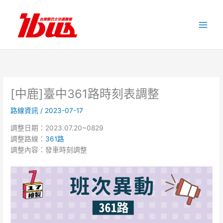
跳
至
主
要
內
容
[中鹿]臺中361路時刻表調整
路線資訊
/
2023-07-17
調整日期：2023.07.20~0829
調整路線：
361路
調整內容：發車時刻調整