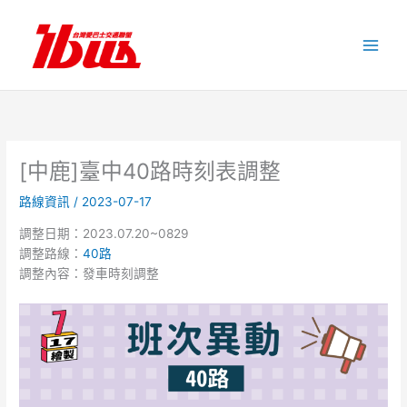
跳
至
主
要
內
容
[中鹿]臺中40路時刻表調整
路線資訊
/
2023-07-17
調整日期：2023.07.20~0829
調整路線：
40路
調整內容：發車時刻調整