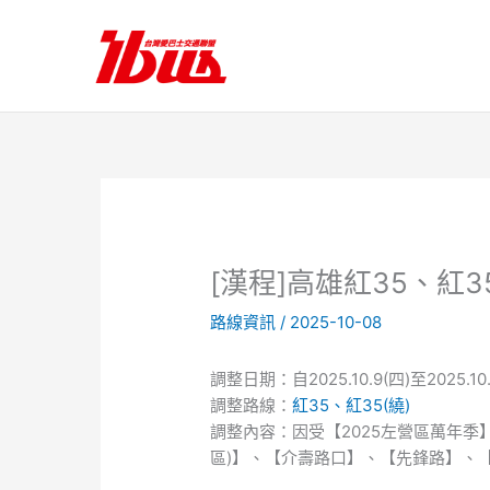
跳
至
主
要
內
容
[漢程]高雄紅35、紅
路線資訊
/
2025-10-08
調整日期：自2025.10.9(四)至2025.1
調整路線：
紅35、紅35(繞)
調整內容：因受【2025左營區萬年季
區)】、【介壽路口】、【先鋒路】、