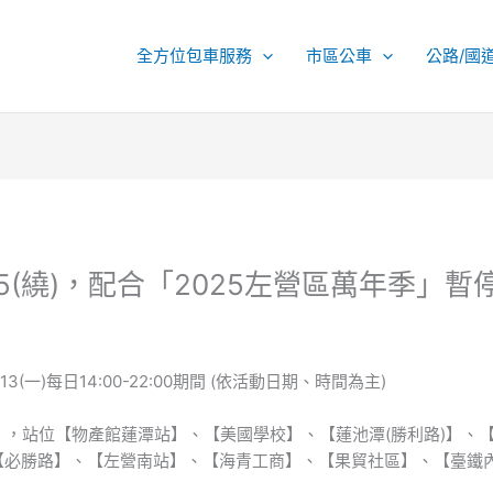
全方位包車服務
市區公車
公路/國
35(繞)，配合「2025左營區萬年季」
0.13(一)每日14:00-22:00期間 (依活動日期、時間為主)
】，站位【物產館蓮潭站】、【美國學校】、【蓮池潭(勝利路)】、
【必勝路】、【左營南站】、【海青工商】、【果貿社區】、【臺鐵內