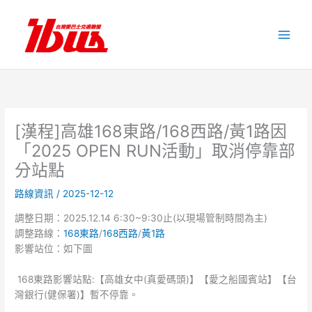
跳
至
主
要
內
容
[漢程]高雄168東路/168西路/黃1路因
「2025 OPEN RUN活動」取消停靠部
分站點
路線資訊
/
2025-12-12
調整日期：2025.12.14 6:30~9:30止(以現場管制時間為主)
調整路線：
168東路
/
168西路
/
黃1路
影響站位：如下圖
168東路影響站點:【高雄女中(真愛碼頭)】【愛之船國賓站】【台
灣銀行(健保署)】暫不停靠。