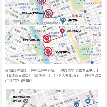
黃1路影響站點:【輕軌旅運中心站】【實踐大學(高雄城區中心)】
【四維永泰路口】【成功國小】【八五大樓
(回程)
】【自強三路口
(三多四路)
(回程)
】