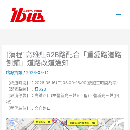
跳
至
主
要
內
容
[漢程]高雄紅62B路配合「重愛路道路
刨鋪」道路改道通知
路線資訊
/
2026-05-14
【改道時間】：2026.05.16(二)08:00-16:00(依施工時間為準)
【影響路線】：
紅62B
【取消停靠】：高鐵路口(左營新光三越)(回程)、營新光三越(回
程)
【替代站位】：文自路口