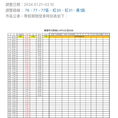
調整日期：2024.01.21~02.10
假
班
調整路線：
76
、
77、77區
、
紅30
、
紅31
、
黃1路
期
表
市區公車，寒假期間發車時刻表如下：
間
行
發
駛
車
時
刻
表