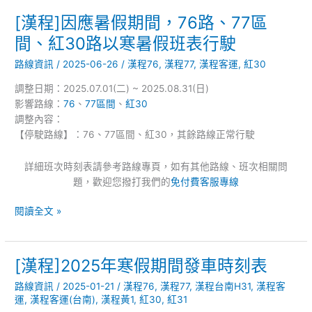
調
[漢程]因應暑假期間，76路、77區
[漢
整
程]
間、紅30路以寒暑假班表行駛
因
路線資訊
/
2025-06-26
/
漢程76
,
漢程77
,
漢程客運
,
紅30
應
暑
調整日期：2025.07.01(二) ~ 2025.08.31(日)
假
影響路線：
76
、
77區間
、
紅30
期
調整內容：
間，
【停駛路線】：76、77區間、紅30，其餘路線正常行駛
76
路、
詳細班次時刻表請參考路線專頁，如有其他路線、班次相關問
77
題，歡迎您撥打我們的
免付費客服專線
區
間、
閱讀全文 »
紅
30
路
[漢程]2025年寒假期間發車時刻表
[漢
以
程]2025
寒
路線資訊
/
2025-01-21
/
漢程76
,
漢程77
,
漢程台南H31
,
漢程客
年
暑
運
,
漢程客運(台南)
,
漢程黃1
,
紅30
,
紅31
寒
假