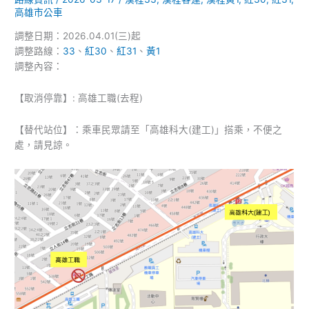
雄
高雄市公車
33、
紅
調整日期：2026.04.01(三)起
30、
調整路線：
33
、
紅30
、
紅31
、
黃1
紅
調整內容：
31、
黃
【取消停靠】: 高雄工職(去程)
1
路
【替代站位】：乘車民眾請至「高雄科大(建工)」搭乘，不便之
配
處，請見諒。
合
捷
運
施
工
取
消
停
靠
「高
雄