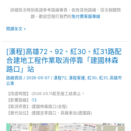
76
詳細班次時刻表請參考路線專頁，如有其他路線、班次相關問
路、
題，歡迎您撥打我們的
免付費客服專線
77
區
閱讀全文 »
間、
紅
30
[漢程]高雄72、92、紅30、紅31路配
[漢
路
程]
暫
合建地工程作業取消停靠「建國林森
高
停
路口」站
雄
行
72、
駛
路線資訊
/
2026-05-07
/
漢程72
,
漢程客運
,
紅30
,
紅31
,
高雄市
92、
公車
紅
【改道時間】:2026.05.11起至施工結束止。
30、
【影響路線】:
72
紅
【取消停靠】:建國林森路口(去程)
31
【替代站位】:建國忠孝路口、高雄車站(建國路)
路
配
合