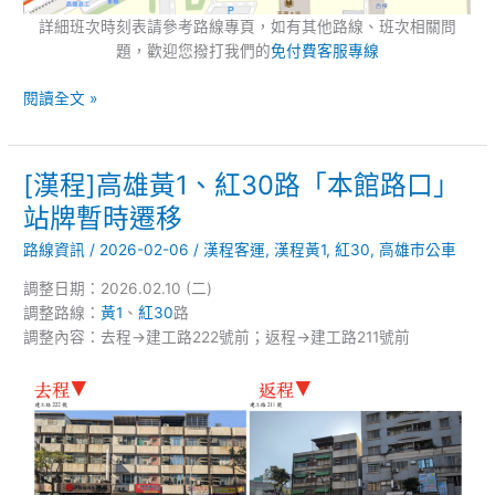
工
詳細班次時刻表請參考路線專頁，如有其他路線、班次相關問
職」
題，歡迎您撥打我們的
免付費客服專線
站
閱讀全文 »
[漢程]高雄黃1、紅30路「本館路口」
[漢
程]
站牌暫時遷移
高
路線資訊
/
2026-02-06
/
漢程客運
,
漢程黃1
,
紅30
,
高雄市公車
雄
黃
調整日期：2026.02.10 (二)
1、
調整路線：
黃1
、
紅30
路
紅
調整內容：去程→建工路222號前；返程→建工路211號前
30
路
「本
館
路
口」