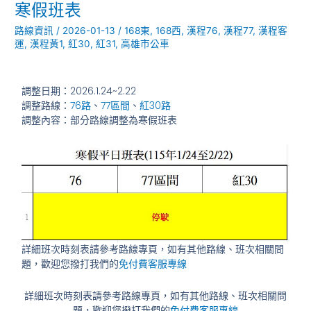
程]
寒假班表
因
路線資訊
/
2026-01-13
/
168東
,
168西
,
漢程76
,
漢程77
,
漢程客
應
運
,
漢程黃1
,
紅30
,
紅31
,
高雄市公車
寒
假
期
調整日期：2026.1.24~2.22
間，
調整路線：
76路
、
77區間
、
紅30路
部
調整內容：部分路線調整為寒假班表
分
路
線
調
整
為
寒
假
班
詳細班次時刻表請參考路線專頁，如有其他路線、班次相關問
表
題，歡迎您撥打我們的
免付費客服專線
詳細班次時刻表請參考路線專頁，如有其他路線、班次相關問
題，歡迎您撥打我們的
免付費客服專線