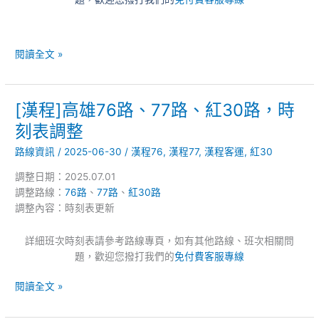
閱讀全文 »
[漢程]高雄76路、77路、紅30路，時
[漢
程]
刻表調整
高
路線資訊
/
2025-06-30
/
漢程76
,
漢程77
,
漢程客運
,
紅30
雄
76
調整日期：2025.07.01
路、
調整路線：
76路
、
77路
、
紅30路
77
調整內容：時刻表更新
路、
紅
詳細班次時刻表請參考路線專頁，如有其他路線、班次相關問
30
題，歡迎您撥打我們的
免付費客服專線
路，
時
閱讀全文 »
刻
表