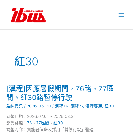
跳
至
主
要
內
容
紅30
[漢程]因應暑假期間，76路、77區
[漢
程]
間、紅30路暫停行駛
因
路線資訊
/
2026-06-30
/
漢程76
,
漢程77
,
漢程客運
,
紅30
應
暑
調整日期：2026.07.01 ~ 2026.08.31
假
影響路線：
76
、
77區間
、
紅30
期
調整內容：實施暑假班表採用「暫停行駛」營運
間，