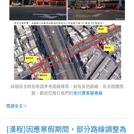
站
牌
暫
時
遷
移
詳細班次時刻表請參考路線專頁，如有其他路線、班次相關問
題，歡迎您撥打我們的
免付費客服專線
閱讀全文 »
[漢程]因應寒假期間，部分路線調整為
[漢