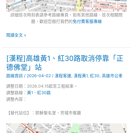
詳細班次時刻表請參考路線專頁，如有其他路線、班次相關問
題，歡迎您撥打我們的
免付費客服專線
閱讀全文 »
[漢程]高雄黃1、紅30路取消停靠「正
[漢
程]
德佛堂」站
高
路線資訊
/
2026-04-02
/
漢程客運
,
漢程黃1
,
紅30
,
高雄市公車
雄
黃
調整日期：2026.04.15起至工程結束。
1、
調整路線：
黃
1
、
紅30路
紅
調整內容：
30
路
【替代站位】：耶穌聖名堂、芳城市餐廳
取
消
停