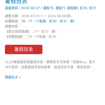
暑假班表
因
路線資訊
/
2024-06-27
/
漢程76
,
漢程77
,
漢程黃1
,
紅30
,
紅31
應
暑
調整日期：2024.07.01(一) ~ 2024.08.29(四)
假
影響路線：
76
、
77、77區間
、
紅30
、
紅31
、
黃1
期
調整內容：
間，
【假日班表路線】：77、紅31、黃1
部
【停駛路線】：76、77區間、紅30
分
路
暑假班表
線
調
整
以上6條路線採取暑假班表，實際班次可參閱「高雄iBus」官方
為
APP資訊，並敬請提早到站候車，造成您的不便，敬請見諒。
暑
假
閱讀全文 »
班
表