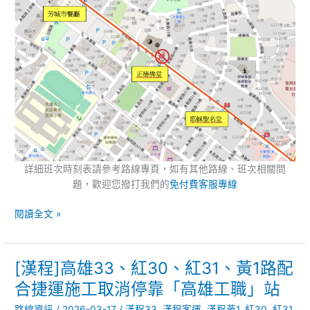
靠
「正
德
佛
堂」
站
詳細班次時刻表請參考路線專頁，如有其他路線、班次相關問
題，歡迎您撥打我們的
免付費客服專線
閱讀全文 »
[漢程]高雄33、紅30、紅31、黃1路配
[漢
程]
合捷運施工取消停靠「高雄工職」站
高
路線資訊
/
2026-03-17
/
漢程33
,
漢程客運
,
漢程黃1
,
紅30
,
紅31
,