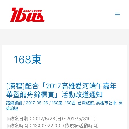
跳
至
主
要
內
容
168東
[漢程]配合「2017高雄愛河端午嘉年
[漢
程]
華暨龍舟錦標賽」活動改道通知
配
路線資訊
/
2017-05-26
/
168東
,
168西
,
台灣旅遊
,
高雄市公車
,
高
合
雄旅遊
「2017
高
➲改道日期：2017/5/28(日)~2017/5/31(二)
雄
➲改道時間：13:00~22:00（依現場活動時間）
愛