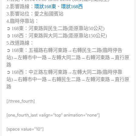
2.影響路線：
環狀168東
、
環狀168西
3.影響站位：愛之船國賓站
4.臨時停靠站：
➲ 168東：河東路與民生二路(距原靠站50公尺)
➲ 168西：河東路與大同二路(距原靠站150公尺)
5.改道路線：
➲ 168東：五福路右轉河東路→右轉民生二路(臨時停告
站)→左轉市中一路→左轉大同二路→右轉河東路→直行原
路
➲ 168西：中正路左轉河東路→左轉大同二路(臨時停靠
站)→右轉市中一路→右轉民生二路→左轉河東路→直行原
路
[/three_fourth]
[one_fourth_last valign=”top” animation=”none”]
[space value=”10″]