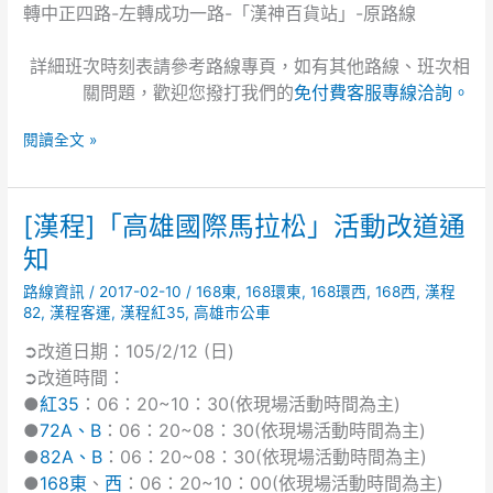
轉中正四路-左轉成功一路-「漢神百貨站」-原路線
詳細班次時刻表請參考路線專頁，如有其他路線、班次相
關問題，歡迎您撥打我們的
免付費客服專線洽詢。
閱讀全文 »
[漢程]「高雄國際馬拉松」活動改道通
[漢
程]
知
「高
路線資訊
/
2017-02-10
/
168東
,
168環東
,
168環西
,
168西
,
漢程
雄
82
,
漢程客運
,
漢程紅35
,
高雄市公車
國
際
➲改道日期：105/2/12 (日)
馬
➲改道時間：
拉
●
紅35
：06：20~10：30(依現場活動時間為主)
松」
●
72A、B
：06：20~08：30(依現場活動時間為主)
活
●
82A、B
：06：20~08：30(依現場活動時間為主)
動
●
168東
、
西
：06：20~10：00(依現場活動時間為主)
改