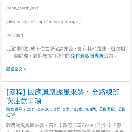
[/one_fourth_last]
[divider style=”simple” icon=”info-sign”]
[/divider]
活動期間造成不便之處敬請見諒，如有其他路線、班次相
關問題，歡迎您撥打我們的
免付費客服專線
洽詢。
閱讀全文 »
[漢程] 因應鳳凰颱風來襲，全路線班
[漢
程]
次注意事項
因
路線資訊
/
2014-09-20
/
0北
,
0南
,
168東
,
168西
,
漢程客運
,
漢程
應
紅35
鳳
凰
輕度颱風鳳凰來襲，高雄市政府已宣布9/20(日)全市『停
颱