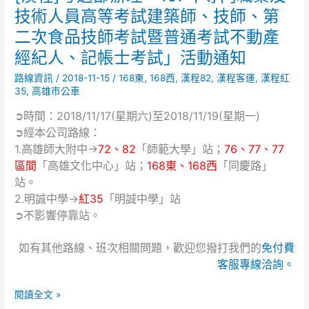
程]
技術人員高等考試建築師、技師、第
考
二次食品技師考試暨普通考試不動產
選
部
經紀人、記帳士考試」活動通知
辦
路線資訊
/
2018-11-15
/
168東
,
168西
,
漢程82
,
漢程客運
,
漢程紅
理
35
,
高雄市公車
「107
年
➲時間：2018/11/17(星期六)至2018/11/19(星期一)
專
➲經本公司路線：
門
1.高雄師大附中→
72
、
82
「師範大學」站；
76
、
77
、77
職
區間
「高雄文化中心」站；
168東
、
168西
「同慶路」
業
站。
及
2.明誠中學→
紅35
「明誠中學」站
技
➲不影響停靠站。
術
人
如有其他路線、班次相關問題，歡迎您撥打我們的
免付費
員
客服專線洽詢。
高
等
閱讀全文 »
考