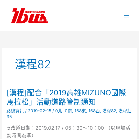
跳
至
主
要
內
容
漢程82
[漢程]配合「2019高雄MIZUNO國際
[漢
程]
馬拉松」活動道路管制通知
配
路線資訊
/
2019-02-15
/
0北
,
0南
,
168東
,
168西
,
漢程82
,
漢程紅
合
35
「2019
高
➲改道日期：2019.02.17 / 05：30～10：00 （以現場活
雄
動時間為準）
MIZUNO