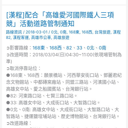
[漢程]配合「高雄愛河國際鐵人三項
[漢
程]
競」活動道路管制通知
配
路線資訊
/
2018-03-01
/
0北
,
0南
,
168東
,
168西
,
台灣旅遊
,
漢程
合
82
,
漢程客運
,
高雄市公車
,
高雄旅遊
「高
雄
➲影響路線：
168東
、
168西
、
82
、
33
、
0北
、
0南
愛
➲改道時間：2018/03/04(日)04:30~11:00(依現場管制為
河
準)
國
➲取消停靠站位：
際
●168東、168西：願景橋站、河西華安街口站、鄧麗君紀
鐵
念文物館站、中都磚窯廠站、同盟三路站、河濱國小站、
人
高雄女中站、愛之船國賓站、台灣銀行站。
三
●82: 河東路口站、七賢三路口站。
項
競」
●33: 高雄女中站、大成街口站、大智路口站。
活
●0北、0南: 高雄女中站、大成街口站、大智路口站、大
動
智路站、捷運鹽埕埔站站、歷史博物館站、台灣銀行站。
道
➲改道路線：
路