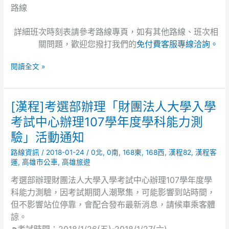
路線
詳細班次時刻表請參考路線專頁，如有其他路線、班次相
關問題，歡迎您撥打我們的
免付費客服專線洽詢。
閱讀全文 »
[漢程]考選部辦理「財團法人大學入學
[漢
程]
考試中心辦理107學年度學科能力測
考
驗」活動通知
選
部
路線資訊
/
2018-01-24
/
0北
,
0南
,
168東
,
168西
,
漢程82
,
漢程客
辦
運
,
高雄市公車
,
高雄旅遊
理
考選部辦理財團法人大學入學考試中心辦理107學年度學
「財
科能力測驗，因考試期間人潮聚集，可能影響到站時間，
團
但不影響站位停靠，會配合發布最新消息，請候車乘客體
法
諒。
人
大