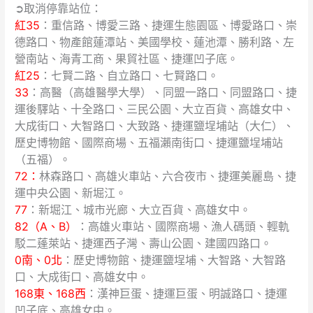
➲取消停靠站位：
國
紅35
：重信路、博愛三路、捷運生態園區、博愛路口、崇
際
德路口、物產館蓮潭站、美國學校、蓮池潭、勝利路、左
馬
營南站、海青工商、果貿社區、捷運凹子底。
拉
紅25
：七賢二路、自立路口、七賢路口。
松」
33
：高醫（高雄醫學大學）、同盟一路口、同盟路口、捷
活
動
運後驛站、十全路口、三民公園、大立百貨、高雄女中、
道
大成街口、大智路口、大致路、捷運鹽埕埔站（大仁）、
路
歷史博物館、國際商場、五福瀨南街口、捷運鹽埕埔站
管
（五福）。
制
72
：
林森路口、高雄火車站、六合夜市、捷運美麗島、捷
通
運中央公園、新堀江。
知
77
：新堀江、城市光廊、大立百貨、高雄女中。
82（A、B）
：高雄火車站、國際商場、漁人碼頭、輕軌
駁二蓬萊站、捷運西子灣、壽山公園、建國四路口。
0南
、
0北
：歷史博物館、捷運鹽埕埔、大智路、大智路
口、大成街口、高雄女中。
168東
、
168西
：漢神巨蛋、捷運巨蛋、明誠路口、捷運
凹子底、高雄女中。