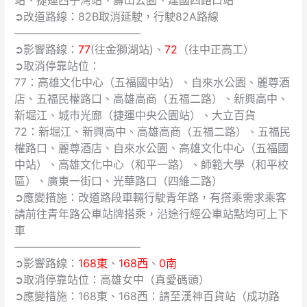
動
➲改道路線：82B取消延駛，行駛82A路線
道
———————————–
路
➲影響路線：
77
(往金獅湖站)、
72
（往中正高工）
管
制
➲取消停靠站位：
通
77：高雄文化中心（五福國中站）、自來水公園、麗尊酒
知
店、五福民權路口、高雄高商（五福二路）、新興高中、
新堀江、城市光廊（捷運中央公園站）、大立百貨
72：新堀江、新興高中、高雄高商（五福二路）、五福民
權路口、麗尊酒店、自來水公園、高雄文化中心（五福國
中站）、高雄文化中心（和平一路）、師範大學（和平校
區）、廣東一街口、光華路口（四維二路）
➲應變措施：改道路段車輛行駛青年路，有搭乘需求乘客
請前往青年路公車站牌搭乘，沿途行經公車站點均可上下
車
———————————–
➲影響路線：
168東
、
168西
、
0南
➲取消停靠站位：高雄女中（真愛碼頭）
➲應變措施：168東、168西：請至漢神百貨站（成功路