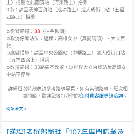
上）或愛之船國賓站（河東路上）搭乘
0南：請至漢神百貨站（成功路上）或大成街口站（五福
四路上）搭乘
———————————–
➲影響路線：
33
（往金獅湖）
➲取消停靠站位：返程：高雄女中（真愛碼頭）、大立百
貨
➲應變措施：請至中央公園站（中華路上）或大成街口站
（五福四路上）搭乘
➲改道路線：33路線不改道，返程程大立百貨站及高雄女
中站不停靠
詳細班次時刻表請參考路線專頁，如有其他路線、班次相
關問題，歡迎您撥打我們的
免付費客服專線洽詢。
閱讀全文 »
[漢程]考選部辦理「107年專門職業及
[漢