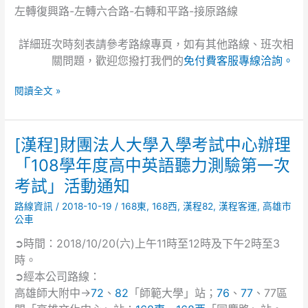
左轉復興路-左轉六合路-右轉和平路-接原路線
動
產
經
詳細班次時刻表請參考路線專頁，如有其他路線、班次相
紀
關問題，歡迎您撥打我們的
免付費客服專線洽詢。
人、
記
閱讀全文 »
帳
士
考
[漢程]財團法人大學入學考試中心辦理
[漢
試」
程]
「108學年度高中英語聽力測驗第一次
活
財
動
考試」活動通知
團
通
法
路線資訊
/
2018-10-19
/
168東
,
168西
,
漢程82
,
漢程客運
,
高雄市
知
人
公車
大
➲時間：2018/10/20(六)上午11時至12時及下午2時至3
學
時。
入
➲經本公司路線：
學
高雄師大附中→
72
、
82
「師範大學」站；
76
、
77
、77區
考
試