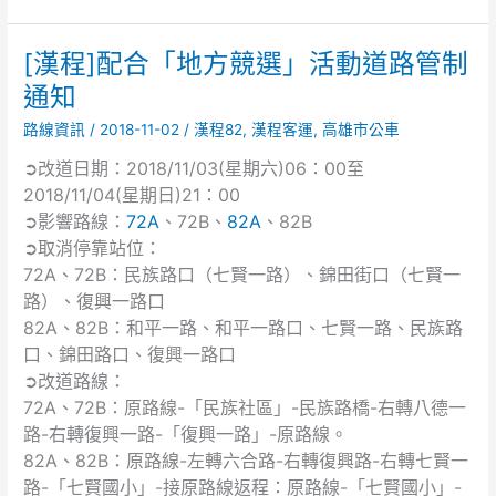
試
建
築
[漢程]配合「地方競選」活動道路管制
[漢
師、
程]
通知
技
配
師、
路線資訊
/
2018-11-02
/
漢程82
,
漢程客運
,
高雄市公車
合
第
「地
➲改道日期：2018/11/03(星期六)06：00至
二
方
2018/11/04(星期日)21：00
次
競
➲影響路線：
72A
、72B、
82A
、82B
食
選」
➲取消停靠站位：
品
活
技
72A、72B：民族路口（七賢一路）、錦田街口（七賢一
動
師
路）、復興一路口
道
考
82A、82B：和平一路、和平一路口、七賢一路、民族路
路
試
管
口、錦田路口、復興一路口
暨
制
➲改道路線：
普
通
72A、72B：原路線-「民族社區」-民族路橋-右轉八德一
通
知
路-右轉復興一路-「復興一路」-原路線。
考
82A、82B：原路線-左轉六合路-右轉復興路-右轉七賢一
試
路-「七賢國小」-接原路線返程：原路線-「七賢國小」-
不