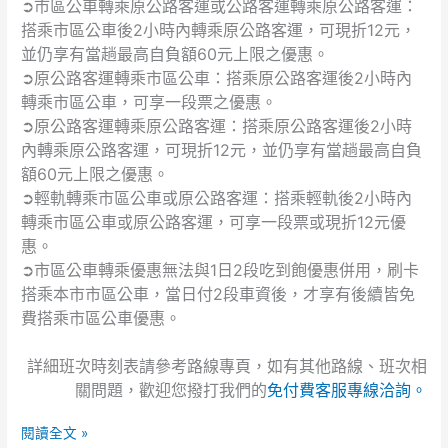
➲市區公車轉乘原公路客運或公路客運轉乘原公路客運：
車
試」
搭乘市區公車後2小時內轉乘原公路客運，可現折12元，
使
活
並仍享有當趟最高自負額60元上限之優惠。
用
動
➲原公路客運轉乘市區公車：搭乘原公路客運後2小時內
電
通
轉乘市區公車，可享一段票之優惠。
子
知
票
➲原公路客運轉乘原公路客運：搭乘原公路客運後2小時
證
內轉乘原公路客運，可現折12元，並仍享有當趟最高自負
轉
額60元上限之優惠。
乘
➲輕軌轉乘市區公車或原公路客運：搭乘輕軌後2小時內
優
轉乘市區公車或原公路客運，可享一段票或現折12元優
惠」
惠。
➲市區公車轉乘優惠無法與1日2段吃到飽優惠併用，刷卡
搭乘本市市區公車，當日付2段車資後，才享有後續皆免
費搭乘市區公車優惠。
詳細班次時刻表請參考路線專頁，如有其他路線、班次相
關問題，歡迎您撥打我們的
免付費客服專線洽詢。
閱讀全文 »