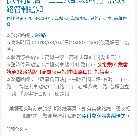
[漢程]配合「二二八紀念遊行」活動道
程]
路管制通知
配
路線資訊
/
2018-03-01
/
漢程82
,
漢程客運
,
高雄市公車
,
高雄旅
合
遊
「二
二
➲影響路線：
92路
八
➲改道時間：2018/03/04(日)10:00~11:00(依現場管制為
紀
準)
念
➲取消停靠站位：高雄中學、高雄火車站(同愛街口)。
遊
➲臨時停靠站位：高雄火車站(中山路口)，
欲搭乘92乘客
行」
請至82路站牌【高雄火車站(中山路口)】站候車
。
活
➲改道路線：「遼寧街口站」-左轉建國二路-右轉中山一
動
路-「高雄火車站站(中山路口)」-右轉八德二路-右轉自立
道
路
一路-「遼寧街口站」-原路線
管
制
詳細班次時刻表請參考路線專頁，如有其他路線、班次相
通
關問題，歡迎您撥打我們的
免付費客服專線洽詢。
知
閱讀全文 »