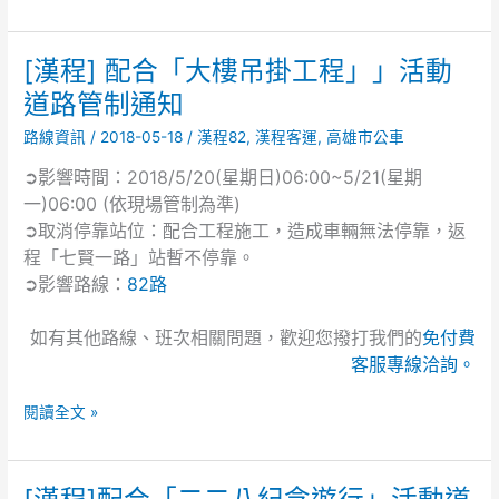
[漢程] 配合「大樓吊掛工程」」活動
[漢
程]
道路管制通知
配
路線資訊
/
2018-05-18
/
漢程82
,
漢程客運
,
高雄市公車
合
「大
➲影響時間：2018/5/20(星期日)06:00~5/21(星期
樓
一)06:00 (依現場管制為準)
吊
➲取消停靠站位：配合工程施工，造成車輛無法停靠，返
掛
程「七賢一路」站暫不停靠。
工
➲影響路線：
82路
程」」
活
如有其他路線、班次相關問題，歡迎您撥打我們的
免付費
動
道
客服專線洽詢。
路
管
閱讀全文 »
制
通
知
[漢