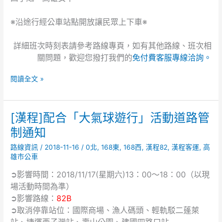
※沿途行經公車站點開放讓民眾上下車※
詳細班次時刻表請參考路線專頁，如有其他路線、班次相
關問題，歡迎您撥打我們的
免付費客服專線洽詢。
閱讀全文 »
[漢程]配合「大氣球遊行」活動道路管
[漢
程]
制通知
配
路線資訊
/
2018-11-16
/
0北
,
168東
,
168西
,
漢程82
,
漢程客運
,
高
合
雄市公車
「大
氣
➲影響時間：2018/11/17(星期六)13：00～18：00（以現
球
場活動時間為準）
遊
➲影響路線：
82B
行」
➲取消停靠站位：國際商場、漁人碼頭、輕軌駁二蓬萊
活
站、捷運西子灣站、壽山公園、建國四路口站