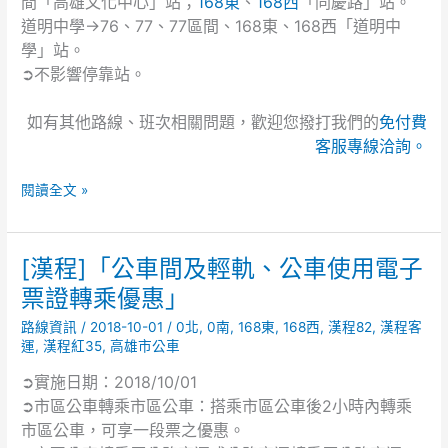
間「高雄文化中心」站；
168東
、
168西
「同慶路」站。
中
道明中學→76、77、77區間、168東、168西「道明中
心
學」站。
辦
➲不影響停靠站。
理
「108
如有其他路線、班次相關問題，歡迎您撥打我們的
免付費
學
客服專線洽詢。
年
度
閱讀全文 »
高
中
英
[漢程]「公車間及輕軌、公車使用電子
[漢
語
程]
聽
票證轉乘優惠」
「公
力
路線資訊
/
2018-10-01
/
0北
,
0南
,
168東
,
168西
,
漢程82
,
漢程客
車
測
運
,
漢程紅35
,
高雄市公車
間
驗
及
第
➲實施日期：2018/10/01
輕
一
➲市區公車轉乘市區公車：搭乘市區公車後2小時內轉乘
軌、
次
市區公車，可享一段票之優惠。
公
考