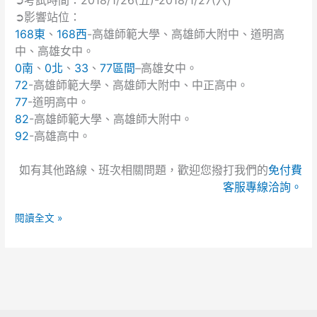
➲考試時間：2018/1/26(五)-2018/1/27(六)
學
➲影響站位：
入
168東
、
168西
-高雄師範大學、高雄師大附中、道明高
學
中、高雄女中。
考
0南
、
0北
、
33
、
77區間
–
高雄女中。
試
72
-高雄師範大學、高雄師大附中、中正高中。
中
77
-道明高中。
心
82
-高雄師範大學、高雄師大附中。
辦
92
-高雄高中。
理
107
如有其他路線、班次相關問題，歡迎您撥打我們的
免付費
學
年
客服專線洽詢。
度
學
閱讀全文 »
科
能
力
測
驗」
活