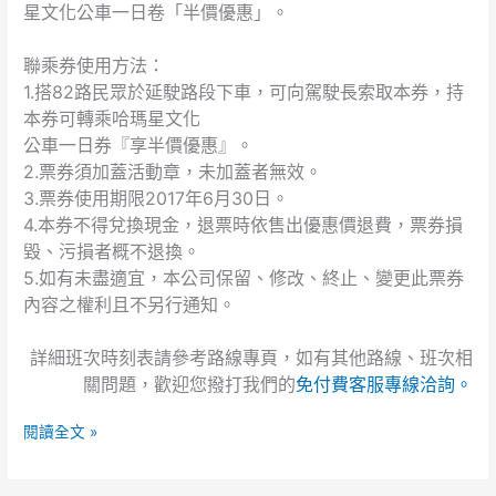
星文化公車一日卷「半價優惠」。
日
接
聯乘券使用方法：
駛
1.搭82路民眾於延駛路段下車，可向駕駛長索取本券，持
公
本券可轉乘哈瑪星文化
告
公車一日券『享半價優惠』。
2.票券須加蓋活動章，未加蓋者無效。
3.票券使用期限2017年6月30日。
4.本券不得兌換現金，退票時依售出優惠價退費，票券損
毀、污損者概不退換。
5.如有未盡適宜，本公司保留、修改、終止、變更此票券
內容之權利且不另行通知。
詳細班次時刻表請參考路線專頁，如有其他路線、班次相
關問題，歡迎您撥打我們的
免付費客服專線洽詢。
閱讀全文 »