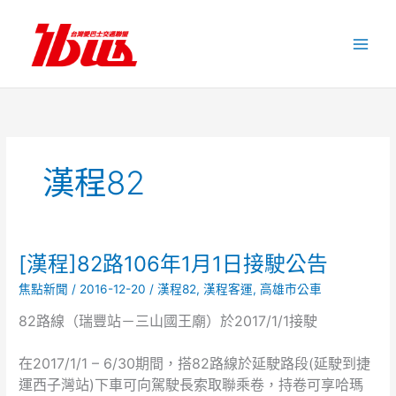
跳
至
主
要
內
容
漢程82
[漢程]82路106年1月1日接駛公告
[漢
程]82
焦點新聞
/
2016-12-20
/
漢程82
,
漢程客運
,
高雄市公車
路
106
82路線（瑞豐站－三山國王廟）於2017/1/1接駛
年
1
在2017/1/1 – 6/30期間，搭82路線於延駛路段(延駛到捷
月
運西子灣站)下車可向駕駛長索取聯乘卷，持卷可享哈瑪
1