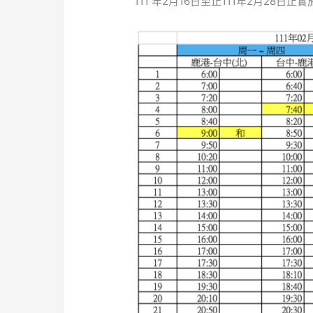
111 年2月16日至止111年2月28日止
9018
路
因
應
新
冠
肺
炎
疫
情
影
響
進
行
短
期
減
班