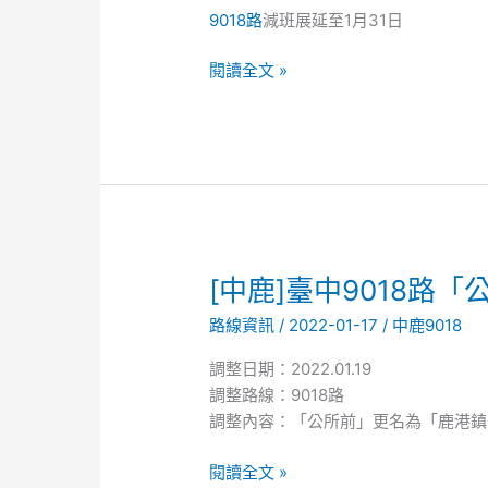
中
9018路
減班展延至1月31日
9018
路
閱讀全文 »
因
應
新
冠
肺
炎
疫
情
[中
[中鹿]臺中9018路
影
鹿]
路線資訊
/
2022-01-17
/
中鹿9018
響
臺
進
中
調整日期：2022.01.19
行
9018
調整路線：9018路
短
路
調整內容：「公所前」更名為「鹿港鎮
期
「公
減
所
閱讀全文 »
班