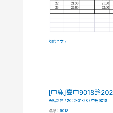
閱讀全文 »
[中
[中鹿]臺中9018路2
鹿]
焦點新聞
/
2022-01-28
/
中鹿9018
臺
中
路線：
9018