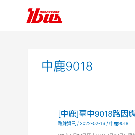
跳
至
主
要
內
容
中鹿9018
[中
[中鹿]臺中9018路
鹿]
路線資訊
/
2022-02-16
/
中鹿9018
臺
中