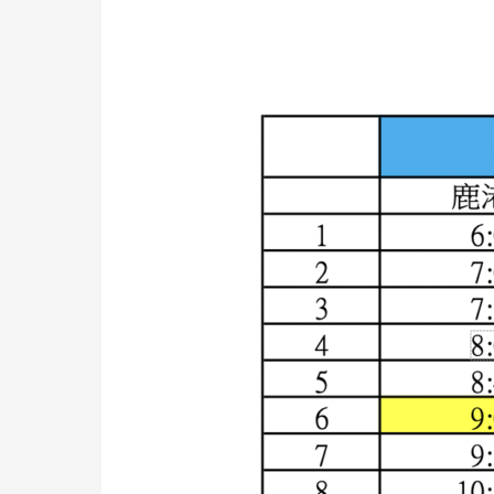
9018
路
2022
年
春
節
期
間
發
車
時
刻
表