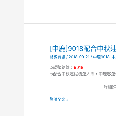
前」
更
名
「鹿
港
鎮
公
所」
[中
[中鹿]9018配合中
鹿]9018
路線資訊
/
2018-09-21
/
中鹿9018
,
中
配
合
➲調整路線：
9018
中
➲配合中秋連假疏運人潮，中鹿客運9
秋
連
詳細班
假
班
閱讀全文 »
次
調
整