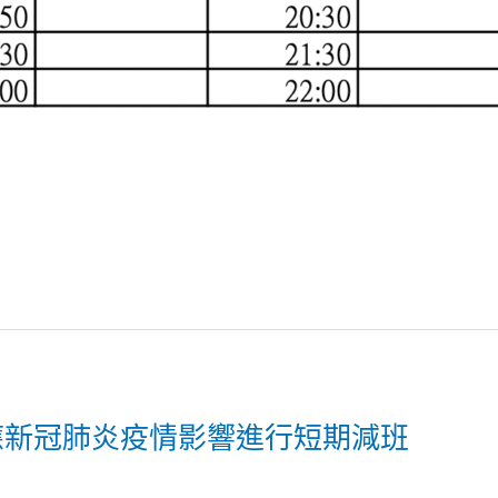
因應新冠肺炎疫情影響進行短期減班