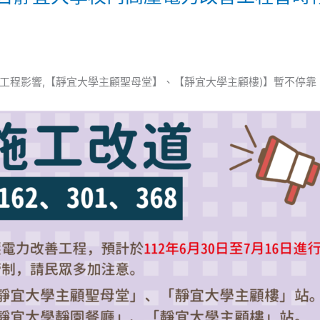
工程影響,【靜宜大學主顧聖母堂】、【靜宜大學主顧樓)】暫不停靠