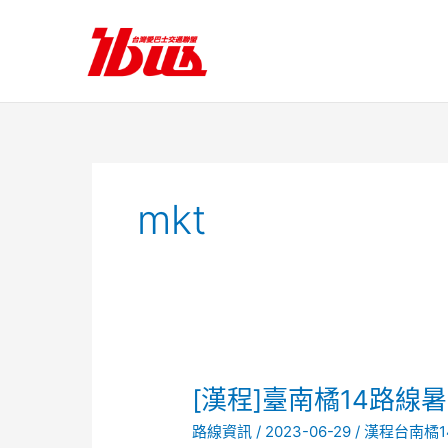
跳
至
主
要
內
容
mkt
[漢
[漢程]臺南橘14路線
程]
路線資訊
/
2023-06-29
/
漢程台南橘1
臺