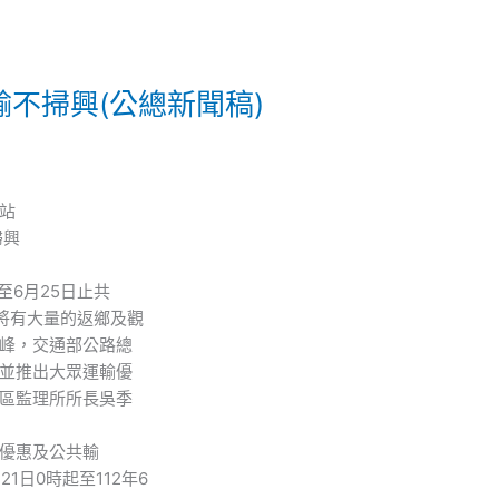
輸不掃興(公總新聞稿)
站
掃興
日至6月25日止共
將有大量的返鄉及觀
峰，交通部公路總
並推出大眾運輸優
區監理所所長吳季
優惠及公共輸
1日0時起至112年6