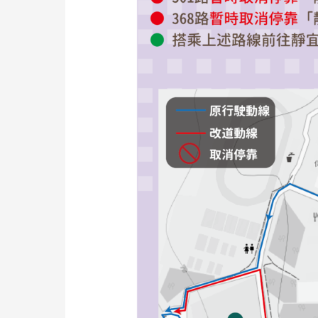
工
程
暫
時
停
靠
部
分
站
點