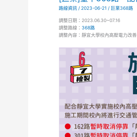
業]
路線資訊
/
2023-06-21
/
巨業368路
臺
中
調整日期：2023.06.30~07.16
368
調整路線：
368路
路，
調整內容：靜宜大學校內高壓電力改善
配
合
靜
宜
大
學
校
內
高
壓
電
力
改
善