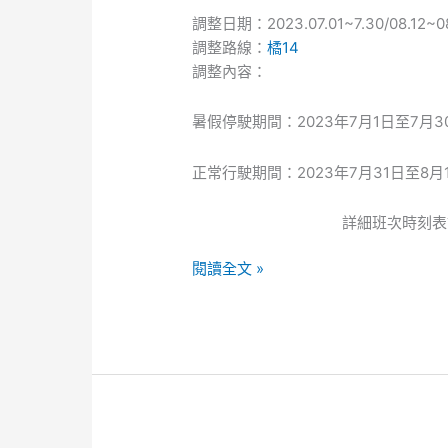
南
調整日期：2023.07.01~7.30/08.12~0
橘
調整路線：
橘14
14
調整內容：
路
線
暑假停駛期間：2023年7月1日至7月30
暑
假
正常行駛期間：2023年7月31日至8
部
分
詳細班次時刻表
期
間
閱讀全文 »
停
駛