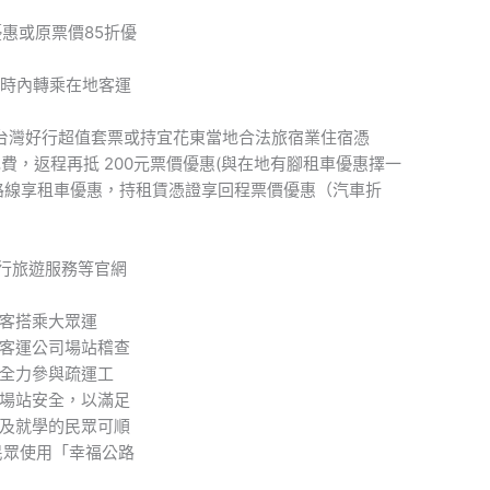
惠或原票價85折優
小時內轉乘在地客運
買台灣好行超值套票或持宜花東當地合法旅宿業住宿憑
費，返程再抵 200元票價優惠(與在地有腳租車優惠擇一
路線享租車優惠，持租賃憑證享回程票價優惠（汽車折
行旅遊服務等官網
客搭乘大眾運
客運公司場站稽查
全力參與疏運工
場站安全，以滿足
及就學的民眾可順
民眾使用「幸福公路