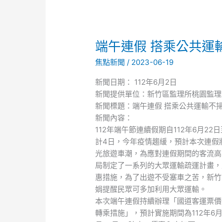
端
端午連假 搭乘公共運
午
焦點新聞
/
2023-06-19
連
假
新聞日期： 112年6月2日
搭
新聞提供單位：新竹區監理所桃園監理
乘
新聞標題：端午連假 搭乘公共運輸不
公
新聞內容：
共
112年端午節連續假期自112年6月22
運
計4日，今年疫情趨緩，預計本次連假
輸
光旅遊車潮，為應對連假期間的客流高
不
局制定了一系列的大眾運輸疏運計畫，
掃
惠措施，為了出遊不受塞車之苦，新竹
興
娟提醒民眾可多加利用大眾運輸。
(公
本次端午連假持續辦理「國道客運票價
總
轉乘措施」，預計實施期間為112年6月2
新