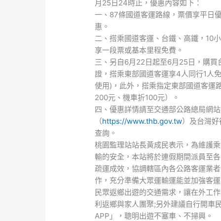
月25日24時止，優惠內容如下：
聞
一、87條國道客運路線，票價享平日優
稿)
惠。
二、搭乘國道客運、台鐵、高鐵，10
享一段票或基本里程免費。
三、另自6月22日起至6月25日，購
證，搭乘東部國道客運享4人同行1人免
使用)，此外，搭乘指定東部國道客運
200元、機車折100元）。
四、優惠詳情請至交通部公路總局網站
（
https://www.thb.gov.tw
）及台灣好
查詢。
桃園監理站站長黃成民表示，為維護乘
輸的安全，本站將於連假期間派員至各
疏運成效，協調轄區內各公路客運業者
作，充分準備大眾運輸運能並加強客運
民眾返鄉出遊的交通需求，讓在外工作
利返鄉與家人團聚;另外建議自行開車
APP」，聰明出遊不塞車、不掃興。