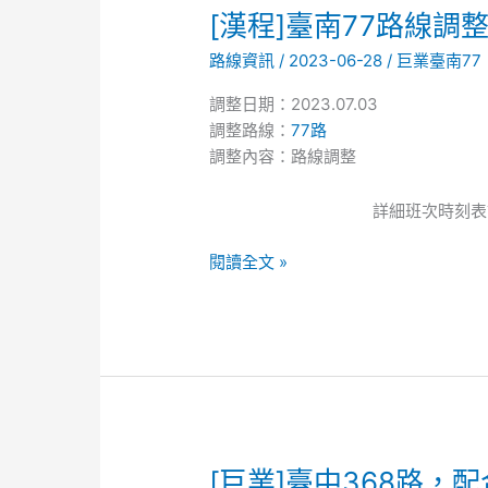
[漢
[漢程]臺南77路線調
程]
路線資訊
/
2023-06-28
/
巨業臺南77
臺
南
調整日期：2023.07.03
77
調整路線：
77路
路
調整內容：路線調整
線
調
詳細班次時刻表
整
閱讀全文 »
[巨
[巨業]臺中368路