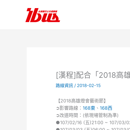
跳
至
主
要
內
容
[漢程]配合「2018
路線資訊
/
2018-02-15
【2018高雄燈會藝術節】
➲影響路線：
168東
、
168西
➲改道時間：(依現場管制為準)
●107/02/16 (五)21:00 ~ 107/03/0
●107/03/03 (五)06:00 ~ 107/03/