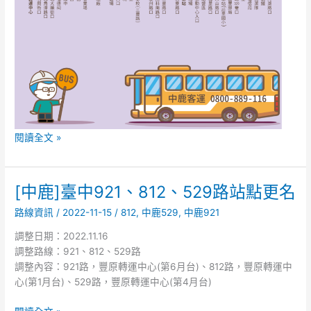
閱讀全文 »
[中鹿]臺中921、812、529路站點更名
[中
鹿]
路線資訊
/
2022-11-15
/
812
,
中鹿529
,
中鹿921
臺
中
調整日期：2022.11.16
921、
調整路線：921、812、529路
812、
調整內容：921路，豐原轉運中心(第6月台)、812路，豐原轉運中
529
心(第1月台)、529路，豐原轉運中心(第4月台)
路
站