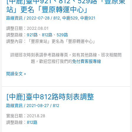
[中鹿]臺中921、812、529路「豐原東
鹿]
站」更名「豐原轉運中心」
臺
路線資訊
/
2022-07-28
/
812
,
中鹿529
,
中鹿921
中
921、
調整日期：2022.08.01
812、
調整路線：
921路
、
812路
、
529路
529
調整內容：「豐原東站」更名為「豐原轉運中心」
路
「豐
詳細班次時刻表請參考路線專頁，如有其他路線、班次相關問
原
題，歡迎您撥打我們的
免付費客服專線
東
站」
閱讀全文 »
更
名
「豐
[中鹿]臺中812路時刻表調整
[中
原
鹿]
轉
路線資訊
/
2021-08-27
/
812
臺
運
中
實施日期：2021.8.28
中
812
調整路線：
812路
心」
路