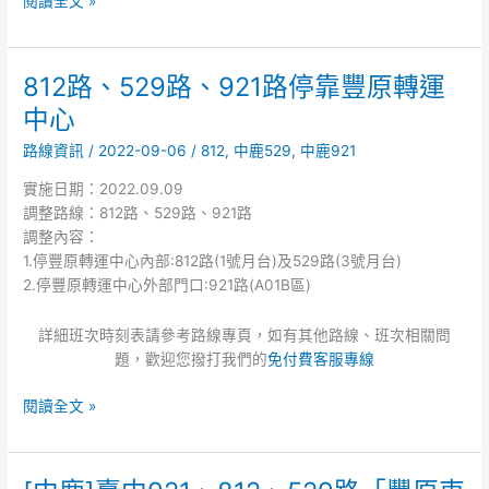
閱讀全文 »
點
更
名
812路、529路、921路停靠豐原轉運
812
路、
中心
529
路線資訊
/
2022-09-06
/
812
,
中鹿529
,
中鹿921
路、
921
實施日期：2022.09.09
路
調整路線：812路、529路、921路
停
調整內容：
靠
1.停豐原轉運中心內部:812路(1號月台)及529路(3號月台)
豐
2.停豐原轉運中心外部門口:921路(A01B區)
原
轉
詳細班次時刻表請參考路線專頁，如有其他路線、班次相關問
運
題，歡迎您撥打我們的
免付費客服專線
中
心
閱讀全文 »
[中