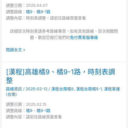
9、
調整日期：2025.04.07
橘
調整路線：
橘9
、
橘9-1路
9-
調整內容：時刻表調整，請前往路線頁面查看
1
路，
詳細班次時刻表請參考路線專頁，如有其他路線、班次相關問
時
題，歡迎您撥打我們的
免付費客服專線
刻
表
閱讀全文 »
調
整
[漢程]高雄橘9、橘9-1路，時刻表調
[漢
程]
整
高
路線資訊
/
2025-02-12
/
漢程台南橘9
,
漢程台南橘9-1
,
漢程客運
雄
(台南)
橘
9、
調整日期：2025.02.15
橘
調整路線：
橘9
、
橘9-1路
9-
調整內容：請前往路線頁面查看
1
路，