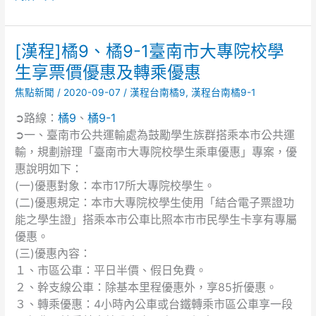
整
[漢程]橘9、橘9-1臺南市大專院校學
[漢
程]
生享票價優惠及轉乘優惠
橘
焦點新聞
/
2020-09-07
/
漢程台南橘9
,
漢程台南橘9-1
9、
橘
➲路線：
橘9
、
橘9-1
9-
➲一、臺南市公共運輸處為鼓勵學生族群搭乘本市公共運
1
輸，規劃辦理「臺南市大專院校學生乘車優惠」專案，優
臺
惠說明如下：
南
(一)優惠對象：本市17所大專院校學生。
市
(二)優惠規定：本市大專院校學生使用「結合電子票證功
大
能之學生證」搭乘本市公車比照本市市民學生卡享有專屬
專
院
優惠。
校
(三)優惠內容：
學
１、市區公車：平日半價、假日免費。
生
２、幹支線公車：除基本里程優惠外，享85折優惠。
享
３、轉乘優惠：4小時內公車或台鐵轉乘市區公車享一段
票