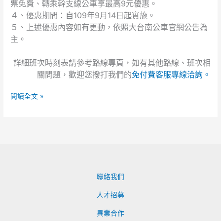
票免費、轉乘幹支線公車享最高9元優惠。
價
４、優惠期間：自109年9月14日起實施。
優
５、上述優惠內容如有更動，依照大台南公車官網公告為
惠
主。
及
轉
詳細班次時刻表請參考路線專頁，如有其他路線、班次相
乘
優
關問題，歡迎您撥打我們的
免付費客服專線洽詢。
惠
閱讀全文 »
聯絡我們
人才招募
異業合作