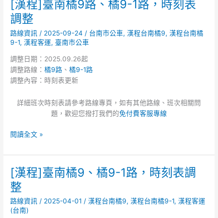
[漢程]臺南橘9路、橘9-1路，時刻表
[漢
程]
調整
臺
路線資訊
/
2025-09-24
/
台南市公車
,
漢程台南橘9
,
漢程台南橘
南
9-1
,
漢程客運
,
臺南市公車
橘
9
調整日期：2025.09.26起
路、
調整路線：
橘9路
、
橘9-1路
橘
調整內容：時刻表更新
9-
1
詳細班次時刻表請參考路線專頁，如有其他路線、班次相關問
路，
題，歡迎您撥打我們的
免付費客服專線
時
刻
閱讀全文 »
表
調
整
[漢程]臺南橘9、橘9-1路，時刻表調
[漢
程]
整
臺
路線資訊
/
2025-04-01
/
漢程台南橘9
,
漢程台南橘9-1
,
漢程客運
南
(台南)
橘