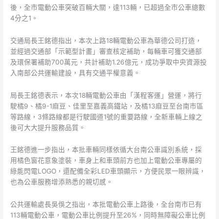
公
後，全市電動公車突破百輛大關，達113輛，已超過全市公車總數
車
4分之1。
營
運
交通局長王銘德指出，本次上路18輛電動公車為華德公司打造，
並經過交通部「示範型計畫」審查核定補助，每輛車可獲交通部
及環保署補助700萬元，共計補助1.26億元，成功爭取中央資源投
入南部公共運輸建設，具有交通平權意義。
局長王銘德表示，本次18輛電動公車由「漢程客運」營運，將行
駛橘9、橘9-1麻豆、佳里至嘉義高鐵站，及橘13麻豆至台南市區
等路線，3條路線都是行駛國道1號的重要路線，全新車輛上線之
後可大大提升服務品質。
王銘德進一步指出，本批車輛同樣依循大台南公車識別系統，採
用橘色窗花意象塗裝，車身上和車頭前方也加上電動公車專屬的
綠能閃電LOGO，還配備全彩LED車頭顯示，方便民眾一眼辨識，
也為公車服務增添熟悉的親切感。
公共運輸處長吳俁之指出，本批電動公車上路後，全台南市已有
113輛電動公車，電動公車比例提升至26%，同時無障礙公車比例