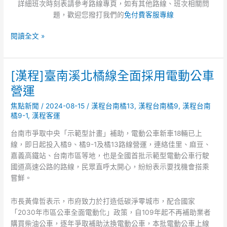
詳細班次時刻表請參考路線專頁，如有其他路線、班次相關問
時
題，歡迎您撥打我們的
免付費客服專線
刻
表
閱讀全文 »
調
整
[漢程]臺南溪北橘線全面採用電動公車
[漢
程]
營運
臺
焦點新聞
/
2024-08-15
/
漢程台南橘13
,
漢程台南橘9
,
漢程台南
南
橘9-1
,
漢程客運
溪
北
台南市爭取中央「示範型計畫」補助，電動公車新車18輛已上
橘
線，即日起投入橘9、橘9-1及橘13路線營運，連絡佳里、麻豆、
線
嘉義高鐵站、台南市區等地，也是全國首批示範型電動公車行駛
全
國道高速公路的路線，民眾直呼太開心，紛紛表示要找機會搭乘
面
嘗鮮。
採
用
市長黃偉哲表示，市府致力於打造低碳淨零城市，配合國家
電
「2030年市區公車全面電動化」政策，自109年起不再補助業者
動
購買柴油公車，逐年爭取補助汰換電動公車，本批電動公車上線