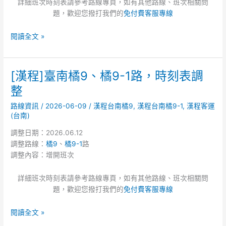
詳細班次時刻表請參考路線專頁，如有其他路線、班次相關問
表
題，歡迎您撥打我們的
免付費客服專線
調
整
閱讀全文 »
[漢程]臺南橘9、橘9-1路，時刻表調
[漢
程]
整
臺
路線資訊
/
2026-06-09
/
漢程台南橘9
,
漢程台南橘9-1
,
漢程客運
南
(台南)
橘
9、
調整日期：2026.06.12
橘
調整路線：
橘9
、
橘9-1
路
9-
調整內容：增開班次
1
路，
詳細班次時刻表請參考路線專頁，如有其他路線、班次相關問
時
題，歡迎您撥打我們的
免付費客服專線
刻
表
閱讀全文 »
調