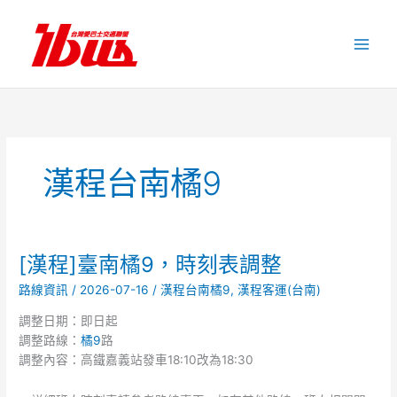
跳
至
主
要
內
容
漢程台南橘9
[漢程]臺南橘9，時刻表調整
[漢
程]
路線資訊
/
2026-07-16
/
漢程台南橘9
,
漢程客運(台南)
臺
南
調整日期：即日起
橘
調整路線：
橘9
路
9，
調整內容：高鐵嘉義站發車18:10改為18:30
時
刻