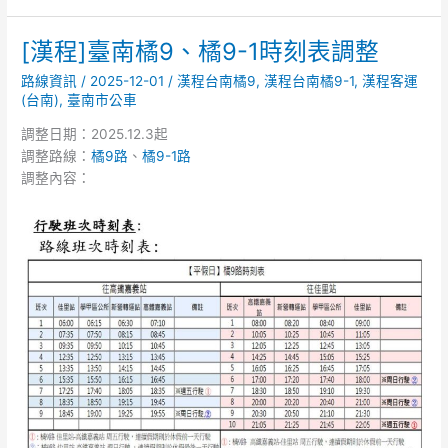
整
[漢程]臺南橘9、橘9-1時刻表調整
[漢
程]
路線資訊
/
2025-12-01
/
漢程台南橘9
,
漢程台南橘9-1
,
漢程客運
臺
(台南)
,
臺南市公車
南
調整日期：2025.12.3起
橘
調整路線：
橘9路
、
橘9-1路
9、
調整內容：
橘
9-
1
時
刻
表
調
整