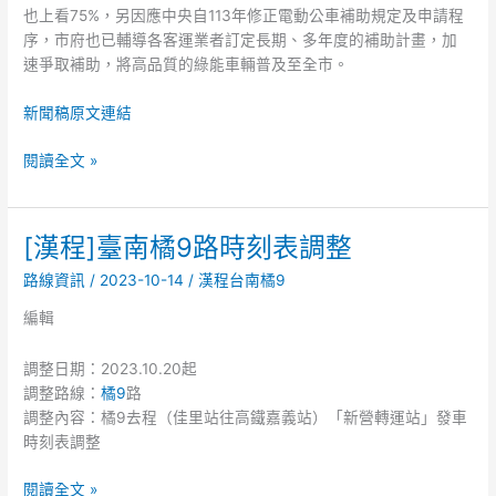
也上看75%，另因應中央自113年修正電動公車補助規定及申請程
序，市府也已輔導各客運業者訂定長期、多年度的補助計畫，加
速爭取補助，將高品質的綠能車輛普及至全市。
新聞稿原文連結
閱讀全文 »
[漢程]臺南橘9路時刻表調整
[漢
程]
路線資訊
/
2023-10-14
/
漢程台南橘9
臺
南
編輯
橘
9
調整日期：2023.10.20起
路
調整路線：
橘9
路
時
調整內容：橘9去程（佳里站往高鐵嘉義站）「新營轉運站」發車
刻
時刻表調整
表
調
閱讀全文 »