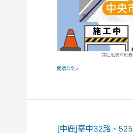
詳細班次時刻表
閱讀全文 »
[中
[中鹿]臺中32路、5