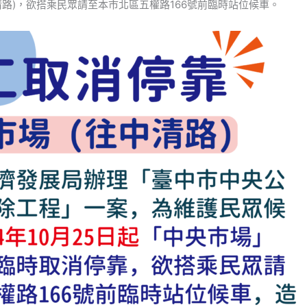
清路)，欲搭乘民眾請至本市北區五權路166號前臨時站位候車。