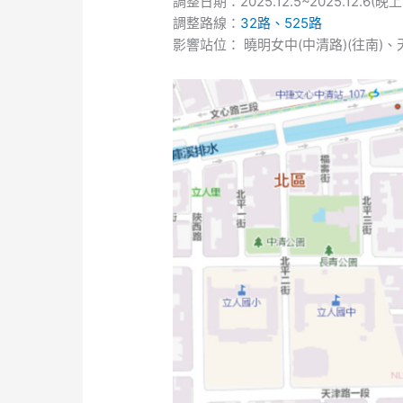
調整日期：2025.12.5~2025.12.
32
調整路線：
32
路、
525路
路、
影響站位： 曉明女中(中清路)(往南)、
525
路
因
施
工
取
消
停
靠
部
分
站
點