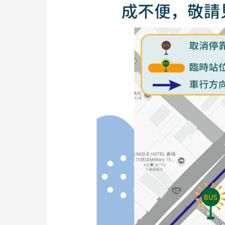
(往
中
清
路)」
站