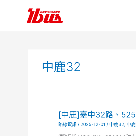
跳
至
主
要
內
容
中鹿32
[中
[中鹿]臺中32路、5
鹿]
路線資訊
/
2025-12-01
/
中鹿32
,
中鹿
臺
中