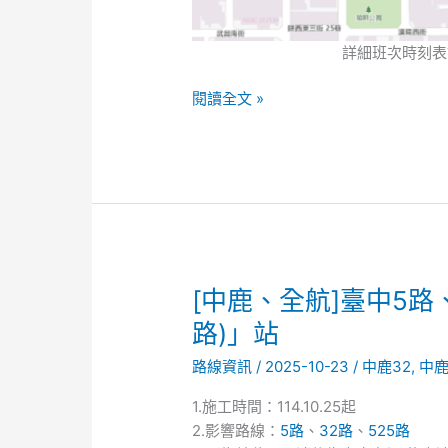
詳細班次時刻表
閱讀全文 »
[中
[中鹿、全航]臺中5路
鹿、
路)」站
全
路線資訊
/
2025-10-23
/
中鹿32
,
中鹿
航]
臺
1.施工時間：114.10.25起
中
2.影響路線：
5路
、
32路
、
525路
5