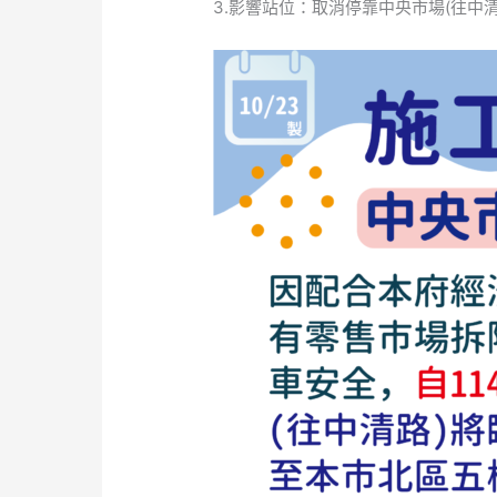
3.影響站位：取消停靠中央市場(往中
路、
32
路、
525
路
配
合
施
工
暫
時
取
消
停
靠
「中
央
市
場