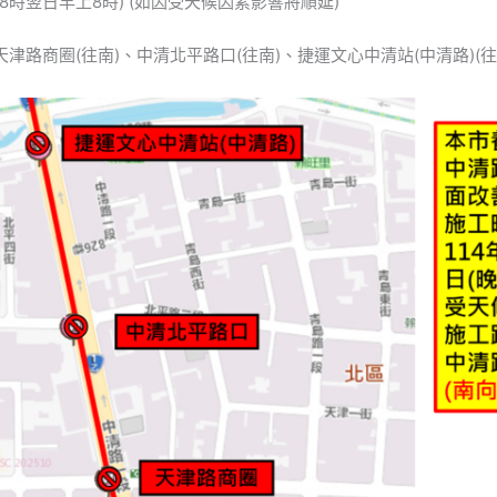
6(晚上8時翌日早上8時) (如因受天候因素影響將順延)
天津路商圈(往南)、中清北平路口(往南)、捷運文心中清站(中清路)(往