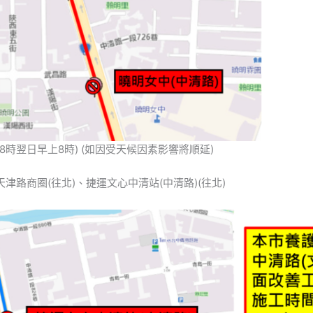
7(晚上8時翌日早上8時) (如因受天候因素影響將順延)
天津路商圈(往北)、捷運文心中清站(中清路)(往北)