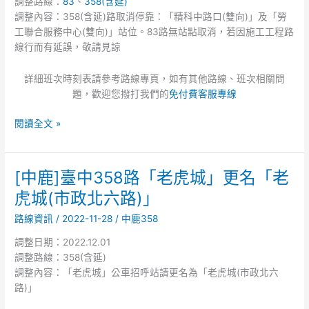
調整路線：
83
、
358(含延)
合
調整內容：358(含延)路取消停靠：「精科中路口(雙向)」及「勞
臺
工聯合服務中心(雙向)」站位。83路無站點取消，若因施工工程路
中
線行而有延誤，敬請見諒
市
養
詳細班次時刻表請參考路線專頁，如有其他路線、班次相關問
護
題，歡迎您撥打我們的
免付費客服專線
工
程
閱讀全文 »
處
辦
理
[中鹿]臺中358路「老虎城」更名「老
[中
「南
鹿]
虎城(市政北六路)」
屯
臺
區
路線資訊
/
2022-11-28
/
中鹿358
中
永
358
春
調整日期：2022.12.01
路
南
調整路線：358(含延)
「老
路
調整內容：「老虎城」公車招呼站請更名為「老虎城(市政北六
虎
430
路)」
城」
巷