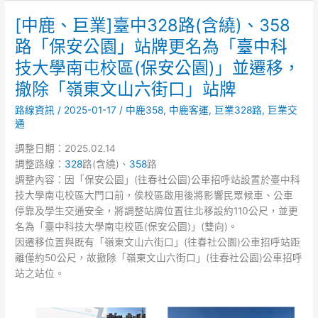
整
[中鹿、巨業]臺中328路(含繞)、358
[中
鹿、
路「保安公園」站牌更名為「臺中科
巨
技大學南屯校區(保安公園)」並遷移，
業]
臺
撤除「嶺東文山六街口」站牌
中
路線資訊
/
2025-01-17
/
中鹿358
,
中鹿客運
,
巨業328路
,
巨業交
328
通
路
(含
調整日期：2025.02.14
繞)、
調整路線：
328
路(含繞)、
358
路
358
調整內容：因「保安公園」(往春社公園)公車招呼站設置於臺中科
路
技大學南屯校區大門口前，俟校區啟用後將影響民眾候車、公車
「保
停靠及學生交通安全，將調整站牌位置往北移設約110公尺，並更
安
名為「臺中科技大學南屯校區(保安公園)」(雙向)。
公
因遷移位置與既有「嶺東文山六街口」(往春社公園)公車招呼站距
園」
離僅約50公尺，故撤除「嶺東文山六街口」(往春社公園)公車招呼
站
站之站位。
牌
更