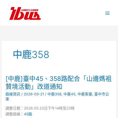
跳
至
主
要
內
容
中鹿358
[中鹿]臺中45、358路配合「山邊媽袓
[中
鹿]
贊境活動」改道通知
臺
路線資訊
/
2026-05-21
/
中鹿358
,
中鹿45
,
中鹿客運
,
臺中市公
中
車
45、
358
調整日期：2026.05.23日下午14時至23時
路
調整路線：
45路
配