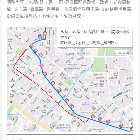
調整內容：45路(延、延1、區)等公車配合改道，改道方式為原路
合
線─文心路─青海路─逢甲路，並取消停靠西屯路(文心路至逢甲路)
「山
沿線公車招呼站，不便之處，敬請見諒。
邊
媽
袓
贊
境
活
動」
改
道
通
知