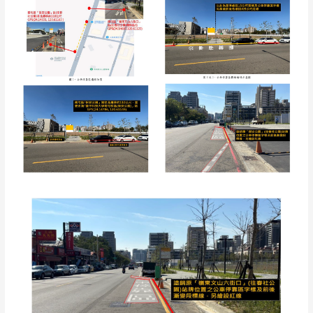
名
為
「臺
中
科
技
大
學
南
屯
校
區
(保
安
公
園)」
並
遷
移，
撤
除