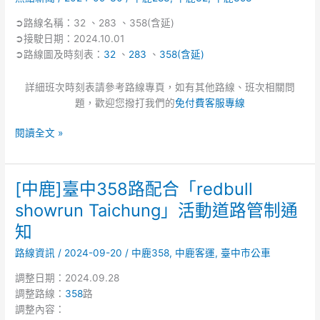
、
➲路線名稱：32 、283 、358(含延)
358(含
➲接駛日期：2024.10.01
延)
➲路線圖及時刻表：
32
、
283
、
358(含延)
接
駛
詳細班次時刻表請參考路線專頁，如有其他路線、班次相關問
公
題，歡迎您撥打我們的
免付費客服專線
告
閱讀全文 »
[中鹿]臺中358路配合「redbull
[中
鹿]
showrun Taichung」活動道路管制通
臺
知
中
358
路線資訊
/
2024-09-20
/
中鹿358
,
中鹿客運
,
臺中市公車
路
調整日期：2024.09.28
配
調整路線：
358
路
合
調整內容：
「redbull