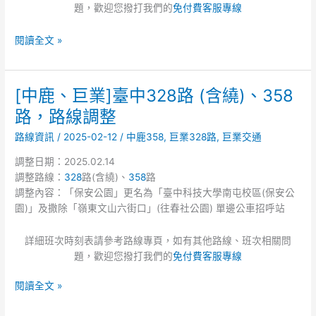
題，歡迎您撥打我們的
免付費客服專線
閱讀全文 »
[中鹿、巨業]臺中328路 (含繞)、358
[中
鹿、
路，路線調整
巨
路線資訊
/
2025-02-12
/
中鹿358
,
巨業328路
,
巨業交通
業]
臺
調整日期：2025.02.14
中
調整路線：
328
路(含繞)、
358
路
328
調整內容：「保安公園」更名為「臺中科技大學南屯校區(保安公
路
園)」及撒除「嶺東文山六街口」(往春社公園) 單邊公車招呼站
(含
繞)、
詳細班次時刻表請參考路線專頁，如有其他路線、班次相關問
358
題，歡迎您撥打我們的
免付費客服專線
路，
路
閱讀全文 »
線
調