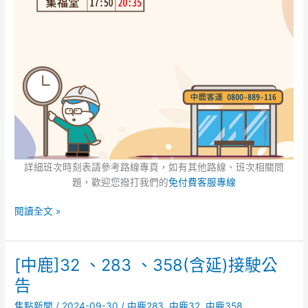
詳細班次時刻表請參考路線專頁，如有其他路線、班次相關問
題，歡迎您撥打我們的
免付費客服專線
閱讀全文 »
[中鹿]32 、283 、358(含延)接駛公
[中
鹿]32
告
、
焦點新聞
/
2024-09-30
/
中鹿283
,
中鹿32
,
中鹿358
283