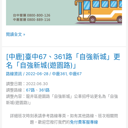
閱讀全文 »
[中鹿]臺中67、361路「自強新城」更
[中
鹿]
名「自強新城(遊園路)」
臺
路線資訊
/
2022-06-28
/
中鹿361
,
中鹿67
中
67、
調整日期：2022.06.30
361
調整路線：
67路
、
361路
路
調整內容：龍井區遊園路「自強新城」公車招呼站更名為「自強
「自
新城(遊園路)」
強
新
詳細班次時刻表請參考路線專頁，如有其他路線、班次相關問
城」
題，歡迎您撥打我們的
免付費客服專線
更