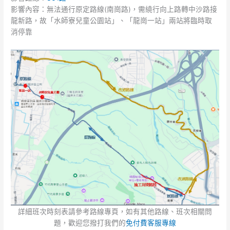
影響內容：無法通行原定路線(南崗路)，需繞行向上路轉中沙路接
「115
龍新路，故「水師寮兒童公園站」、「龍崗一站」兩站將臨時取
年
消停靠
度
龍
井
區
水
土
保
持
及
農
路
維
護
小
型
工
詳細班次時刻表請參考路線專頁，如有其他路線、班次相關問
程
題，歡迎您撥打我們的
免付費客服專線
施