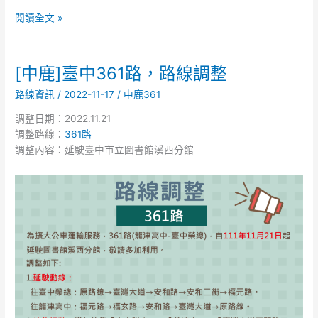
閱讀全文 »
[中鹿]臺中361路，路線調整
[中
鹿]
路線資訊
/
2022-11-17
/
中鹿361
臺
中
調整日期：2022.11.21
361
調整路線：
361路
路，
調整內容：延駛臺中市立圖書館溪西分館
路
線
調
整