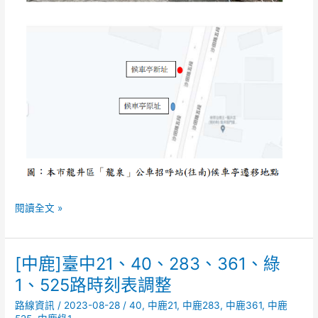
閱讀全文 »
[中鹿]臺中21、40、283、361、綠
[中
鹿]
1、525路時刻表調整
臺
路線資訊
/
2023-08-28
/
40
,
中鹿21
,
中鹿283
,
中鹿361
,
中鹿
中