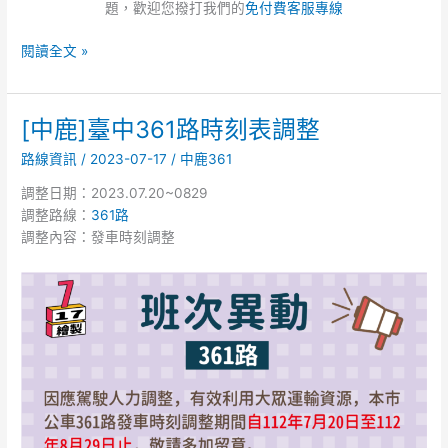
題，歡迎您撥打我們的
免付費客服專線
閱讀全文 »
[中鹿]臺中361路時刻表調整
[中
鹿]
路線資訊
/
2023-07-17
/
中鹿361
臺
中
調整日期：2023.07.20~0829
361
調整路線：
361路
路
調整內容：發車時刻調整
時
刻
表
調
整