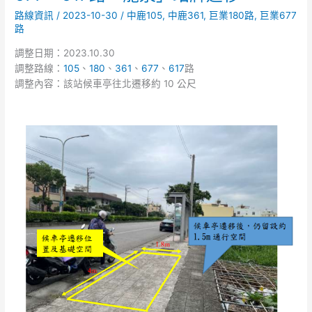
巨
路線資訊
/
2023-10-30
/
中鹿105
,
中鹿361
,
巨業180路
,
巨業677
業]
路
臺
中
調整日期：2023.10.30
105、
調整路線：
105
、
180
、
361
、
677
、
617
路
180、
調整內容：該站候車亭往北遷移約 10 公尺
361、
677、
617
路
「龍
泉」
站
牌
遷
移