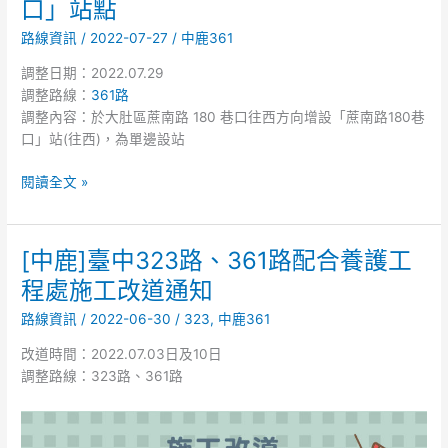
口」站點
臺
路線資訊
/
2022-07-27
/
中鹿361
中
361
調整日期：2022.07.29
路
調整路線：
361路
新
調整內容：於大肚區蔗南路 180 巷口往西方向增設「蔗南路180巷
增
口」站(往西)，為單邊設站
「蔗
南
閱讀全文 »
路
180
巷
[中鹿]臺中323路、361路配合養護工
[中
口」
鹿]
站
程處施工改道通知
臺
點
路線資訊
/
2022-06-30
/
323
,
中鹿361
中
323
改道時間：2022.07.03日及10日
路、
調整路線：323路、361路
361
路
配