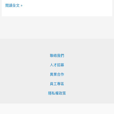
名
閱讀全文 »
「自
強
新
城
(遊
園
路)」
聯絡我們
人才招募
異業合作
員工專區
隱私權政策