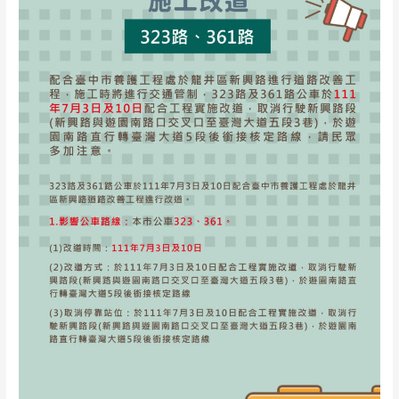
合
養
護
工
程
處
施
工
改
道
通
知