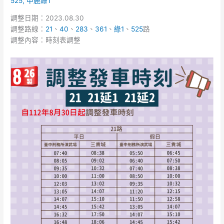
525
,
中鹿綠1
21、
40、
調整日期：2023.08.30
283、
調整路線：
21
、
40
、
283
、
361
、
綠1
、
525
路
361、
調整內容：時刻表調整
綠
1、
525
路
時
刻
表
調
整