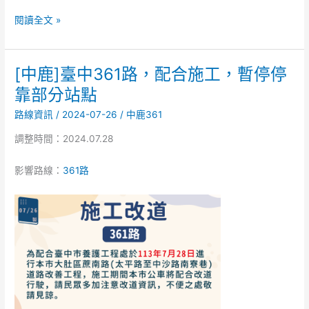
工」，
閱讀全文 »
暫
停
停
[中鹿]臺中361路，配合施工，暫停停
靠
[中
部
鹿]
靠部分站點
分
臺
路線資訊
/
2024-07-26
/
中鹿361
站
中
點
361
調整時間：2024.07.28
路，
配
影響路線：
361路
合
施
工，
暫
停
停
靠
部
分