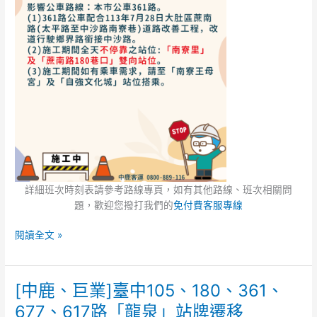
站
點
詳細班次時刻表請參考路線專頁，如有其他路線、班次相關問
題，歡迎您撥打我們的
免付費客服專線
閱讀全文 »
[中鹿、巨業]臺中105、180、361、
[中
鹿、
677、617路「龍泉」站牌遷移