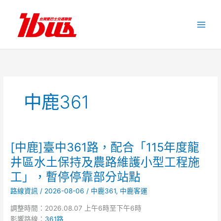
跳
至
主
要
內
容
中鹿361
[中鹿]臺中361路，配合「115年度龍
[中
鹿]
井區水土保持及農路維護小型工程施
臺
工」，暫停停靠部分站點
中
361
路線資訊
/
2026-08-06
/
中鹿361
,
中鹿客運
路，
調整時間：2026.08.07 上午6時至下午6時
配
影響路線：
361路
合