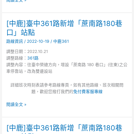
[中鹿]臺中361路新增「蔗南路180巷
[中
鹿]
口」站點
臺
路線資訊
/
2022-10-19
/
中鹿361
中
361
調整日期：2022.10.21
路
調整路線：
361路
新
調整內容：往臺中榮總方向，增設「蔗南路 180 巷口」(往東)之公
增
車停靠站，改為雙邊設站
「蔗
南
詳細班次時刻表請參考路線專頁，如有其他路線、班次相關問
路
題，歡迎您撥打我們的
免付費客服專線
180
巷
閱讀全文 »
口」
站
點
[中鹿]臺中361路新增「蔗南路180巷
[中
鹿]